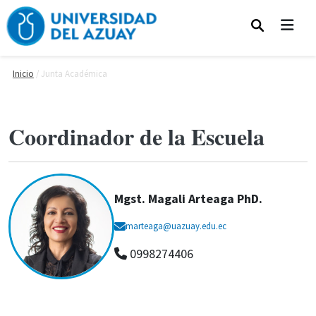
Pasar al contenido principal
Inicio
Junta Académica
Coordinador de la Escuela
Mgst. Magali Arteaga PhD.
marteaga@uazuay.edu.ec
0998274406