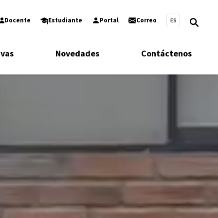
Docente
Estudiante
Portal
Correo
ES
ivas
Novedades
Contáctenos