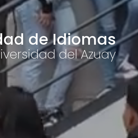
d
a
d
d
e
I
d
i
o
m
a
s
iversidad del Azuay