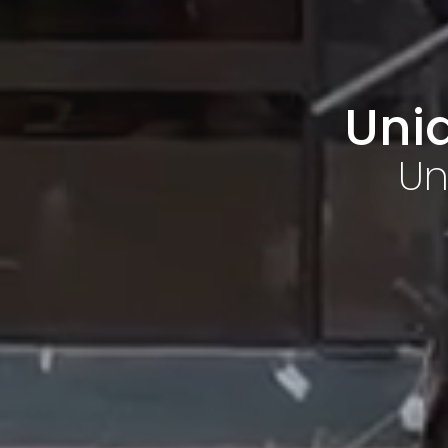
U
n
i
Un