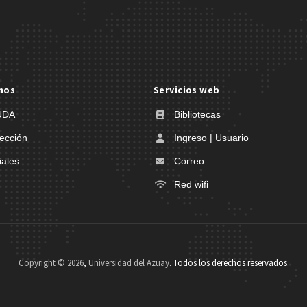
nos
Servicios web
UDA
Bibliotecas
ección
Ingreso | Usuario
iales
Correo
Red wifi
Copyright ©
2026
,
Universidad del Azuay
. Todos los derechos reservados.