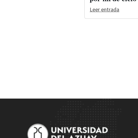
Leer entrada
Site Footer