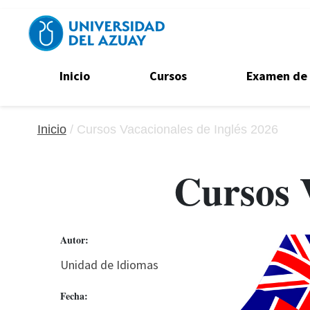
Pasar al contenido principal
Navegación secundaria
Inicio
Cursos
Examen de 
Inicio
Cursos Vacacionales de Inglés 2026
Cursos 
Autor:
Unidad de Idiomas
Fecha: