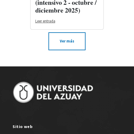
(intensivo 2 - octubre /
diciembre 2025)
Leer entrada
Ver más
Site Footer
Sitio web